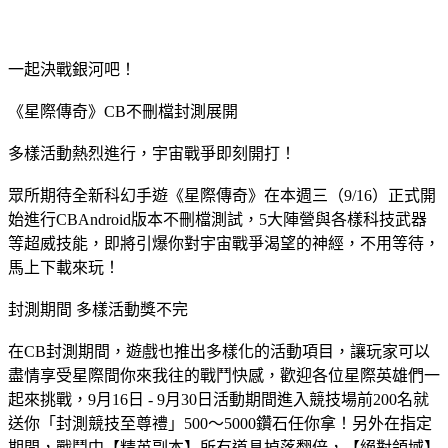
一起決戰銀河吧！
《星際傳奇》CB不刪檔封測展開
多樣活動熱烈進行，宇宙戰爭即刻開打！
眾所期待全新科幻手遊《星際傳奇》在本週三（9/16）正式開
始進行CBAndroid版本不刪檔測試，5大陣營與各樣科技武器
等超威技能，即將引爆你對宇宙戰爭渴望的神經，不用等待，
馬上下載來玩！
封測期間 多樣活動獎不完
在CB封測期間，遊戲也推出多樣化的活動項目，讓玩家可以
盡情享受星際間你來我往的戰鬥快感，歡迎各位星際英雄們一
起來挑戰，9月16日 - 9月30日活動期間進入競技場前200名就
送你「封測競技至尊禮」500～5000鑽石任你拿！另外在指定
期間，戰鬥中【精英副本】所有道具掉落翻倍，【絕對領域】