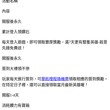
活動名稱
內容
開服後永久
累計登入領鑽石
每天登入遊戲，即可領取豐厚獎勵，滿7天更有整隻英雄-殺意
先鋒免費送！
開服後永久
簽到大禮領不停
玩家每天進行簽到，可
華航哩程換機票
領取相應的簽到獎勵。
在特定日子裡，還可以直接領取當月最新英雄喔！
開服1-4天
消耗體力有寶箱