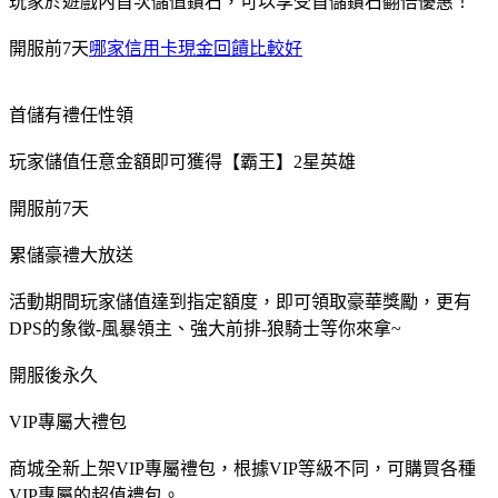
玩家於遊戲內首次儲值鑽石，可以享受首儲鑽石翻倍優惠！
開服前7天
哪家信用卡現金回饋比較好
首儲有禮任性領
玩家儲值任意金額即可獲得【霸王】2星英雄
開服前7天
累儲豪禮大放送
活動期間玩家儲值達到指定額度，即可領取豪華獎勵，更有
DPS的象徵-風暴領主、強大前排-狼騎士等你來拿~
開服後永久
VIP專屬大禮包
商城全新上架VIP專屬禮包，根據VIP等級不同，可購買各種
VIP專屬的超值禮包。