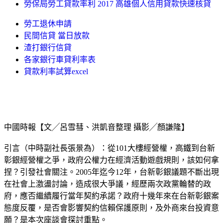
勞保局勞工貸款率利 2017 高雄個人信用貸款快速核貸
勞工退休申請
民間信貸 當日放款
渣打銀行信貸
各家銀行車貸利率表
貸款利率試算excel
中國時報【文╱呂雪彗、洪凱音整理 攝影╱顏謙隆】
引言（中時副社長張景為）：從101大樓經營權，高鐵到台新
彰銀經營權之爭，政府公權力在經濟活動遊戲規則，該如何拿
捏？引發社會關注。2005年迄今12年，台新彰銀議題不斷出現
在社會上激盪討論，造成很大爭議，經歷兩次政黨輪替的政
府，應否繼續履行當年契約承諾？政府十幾年來在台新彰銀案
態度反覆，是否會影響契約信賴保護原則，及外商來台投資意
願？是本次座談會探討重點。