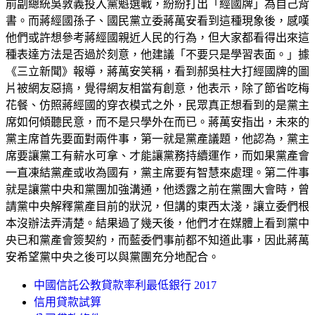
前副總統吳敦義投入黨魁選戰，紛紛打出「經國牌」為自己背
書。而蔣經國孫子、國民黨立委蔣萬安看到這種現象後，感嘆
他們或許想參考蔣經國親近人民的行為，但大家都看得出來這
種表達方法是否過於刻意，他建議「不要只是學習表面。」據
《三立新聞》報導，蔣萬安笑稱，看到郝吳柱大打經國牌的圖
片被網友惡搞，覺得網友相當有創意，他表示，除了節省吃梅
花餐、仿照蔣經國的穿衣模式之外，民眾真正想看到的是黨主
席如何傾聽民意，而不是只學外在而已。蔣萬安指出，未來的
黨主席首先要面對兩件事，第一就是黨產議題，他認為，黨主
席要讓黨工有薪水可拿、才能讓黨務持續運作，而如果黨產會
一直凍結黨產或收為國有，黨主席要有智慧來處理。第二件事
就是讓黨中央和黨團加強溝通，他透露之前在黨團大會時，曾
請黨中央解釋黨產目前的狀況，但講的東西太淺，讓立委們根
本沒辦法弄清楚。結果過了幾天後，他們才在媒體上看到黨中
央已和黨產會簽契約，而藍委們事前都不知道此事，因此蔣萬
安希望黨中央之後可以與黨團充分地配合。
中國信託公教貸款率利最低銀行 2017
信用貸款試算