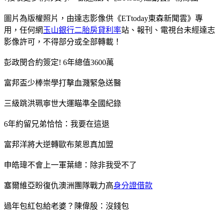
圖片為版權照片，由達志影像供《ETtoday東森新聞雲》專
用，任何網
玉山銀行二胎房貸利率
站、報刊、電視台未經達志
影像許可，不得部分或全部轉載！
彭政閔合約簽定! 6年總值3600萬
富邦盃少棒崇學打擊血濺緊急送醫
三級跳洪珮寧世大運瞄準全國紀錄
6年約留兄弟恰恰：我要在這退
富邦洋將大逆轉歐布萊恩真加盟
申皓瑋不會上一軍葉總：除非我受不了
塞爾維亞盼復仇澳洲團隊戰力高
身分證借款
過年包紅包給老婆？陳偉殷：沒錢包