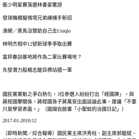
衛少明星賽落選林書豪驚訝
發球機模擬情境兄弟練捕手新招
澳網／黑馬沒贊助自己去Uniqlo
林明杰相中12號新球季爭取出賽
富邦春訓基地將作為二軍比賽場地？
先發潛力股楊志龍目標站穩一軍
國民黨黨魁之爭白熱化，3位參選人紛紛打出「經國牌」，與
蔣經國攀關係，蔣經國孫子蔣萬安出面談論此事，建議「不要
只是學習表面。」（圖擷自臉書「小聖蚊的治國日記」）
2017-01-2010:12
〔即時新聞／綜合報導〕國民黨主席洪秀柱、副主席郝龍斌、