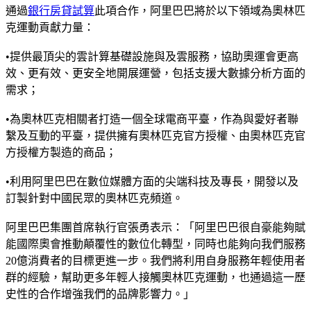
通過
銀行房貸試算
此項合作，阿里巴巴將於以下領域為奧林匹
克運動貢獻力量：
•提供最頂尖的雲計算基礎設施與及雲服務，協助奧運會更高
效、更有效、更安全地開展運營，包括支援大數據分析方面的
需求；
•為奧林匹克相關者打造一個全球電商平臺，作為與愛好者聯
繫及互動的平臺，提供擁有奧林匹克官方授權、由奧林匹克官
方授權方製造的商品；
•利用阿里巴巴在數位媒體方面的尖端科技及專長，開發以及
訂製針對中國民眾的奧林匹克頻道。
阿里巴巴集團首席執行官張勇表示：「阿里巴巴很自豪能夠賦
能國際奧會推動顛覆性的數位化轉型，同時也能夠向我們服務
20億消費者的目標更進一步。我們將利用自身服務年輕使用者
群的經驗，幫助更多年輕人接觸奧林匹克運動，也通過這一歷
史性的合作增強我們的品牌影響力。」