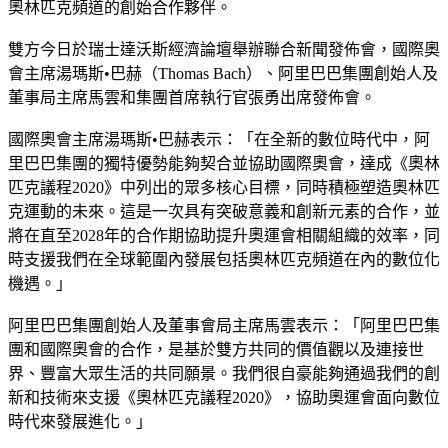
奧林匹克頻道的創始合作夥伴。
雙方今日於瑞士達沃斯經濟論壇舉辦聯合新聞發佈會，國際奧
會主席湯瑪斯•巴赫（Thomas Bach）、阿里巴巴集團創始人及
董事局主席馬雲和集團首席執行官張勇出席發佈會。
國際奧會主席湯瑪斯•巴赫表示：「在全新的數位時代中，阿
里巴巴集團的獨特優勢能夠契合並協助國際奧會，達成《奧林
匹克議程2020》中列出的眾多核心目標，同時積極塑造奧林匹
克運動的未來。這是一次具有突破意義和創新元素的合作，並
將在直至2028年的合作期協助提升奧運會相關組織的效率，同
時支援我們在全球範圍內發展包括奧林匹克頻道在內的數位化
機遇。」
阿里巴巴集團創始人及董事會局主席馬雲表示：「阿里巴巴集
團和國際奧會的合作，是基於雙方共同的價值觀以及連接世
界、豐富大眾生活的共同願景。我們很自豪能夠通過我們的創
新和技術來支援《奧林匹克議程2020》，協助奧運會面向數位
時代來發展進化。」