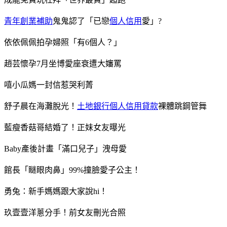
青年創業補助
鬼鬼認了「已戀
個人信用
愛」?
依依佩佩拍孕婦照「有6個人？」
趙芸懷孕7月坐博愛座衰遭大嬸罵
嘻小瓜媽一封信惹哭利菁
舒子晨在海灘脫光！
土地銀行個人信用貸款
裸體跳鋼管舞
藍瘦香菇哥結婚了！正妹女友曝光
Baby產後計畫「滿口兒子」洩母愛
館長「瞇眼肉鼻」99%撞臉愛子公主！
勇兔：新手媽媽跟大家說hi！
玖壹壹洋蔥分手！前女友刪光合照