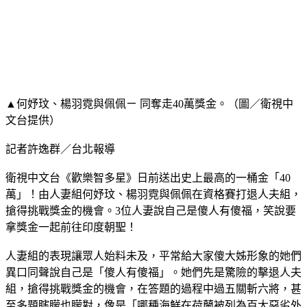
▲何妤玟、楊羽霓與佩佩ㄧ 同奪走40萬獎金。（圖／衛視中
文台提供）
記者許逸群／台北報導
衛視中文台《歡樂智多星》日前送出史上最高的一桶金「40
萬」！由人妻組何妤玟、楊羽霓與佩佩在資格賽打退人夫組，
搶得挑戰獎金的機會。3位人妻說自己是傻人有傻福，笑說要
拿獎金一起前往印度朝聖！
人妻組的表現讓眾人始料未及，平常給大家傻大姊形象的她們
異口同聲說自己是「傻人有傻福」。她們先是驚險的擊退人夫
組，搶得挑戰獎金的機會，在答題的過程中過五關斬六將，甚
至多題瞎矇也矇對，像是「哪種海鮮在荷蘭被列為百大惡劣外