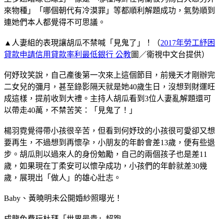
來物種」「哪個朝代有冷漠罪」等都順利解題成功，氣勢順到
連她們本人都覺得不可思議。
▲人妻組的表現讓胡瓜不禁喊「見鬼了」！（
2017年勞工紓困
貸款申請
信用貸款率利最低銀行 公教
圖／衛視中文台提供）
何妤玟笑說，自己產後第一次來上這個節目，前幾天才剛辦完
二女兒的彌月，甚至錄影隔天就是她40歲生日，沒想到財運旺
成這樣，提前收到大禮。主持人胡瓜看到3位人妻亂解題還可
以帶走40萬，不禁苦笑：「見鬼了！」
楊羽霓覺得帶小孩很辛苦，但看到何妤玟的小孩很可愛卻又想
要再生，不過想到再懷孕，小朋友的年齡會差13歲，便有些退
步。胡瓜則以過來人的身份勉勵，自己的兩個孩子也是差11
歲，如果現在丁柔安可以懷孕成功，小孩們的年齡就差30幾
歲，展現出「做人」的雄心壯志。
Baby、黃曉明未公開婚紗照曝光！
成龍免費玩杜拜「世界最貴」超跑