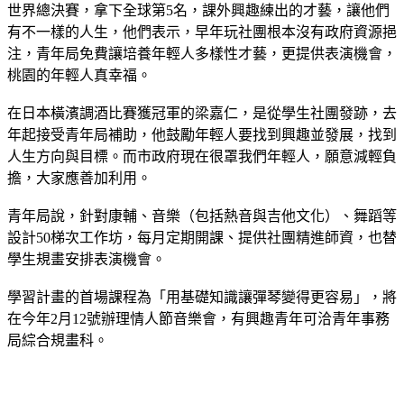
世界總決賽，拿下全球第5名，課外興趣練出的才藝，讓他們
有不一樣的人生，他們表示，早年玩社團根本沒有政府資源挹
注，青年局免費讓培養年輕人多樣性才藝，更提供表演機會，
桃園的年輕人真幸福。
在日本橫濱調酒比賽獲冠軍的梁嘉仁，是從學生社團發跡，去
年起接受青年局補助，他鼓勵年輕人要找到興趣並發展，找到
人生方向與目標。而市政府現在很罩我們年輕人，願意減輕負
擔，大家應善加利用。
青年局說，針對康輔、音樂（包括熱音與吉他文化）、舞蹈等
設計50梯次工作坊，每月定期開課、提供社團精進師資，也替
學生規畫安排表演機會。
學習計畫的首場課程為「用基礎知識讓彈琴變得更容易」，將
在今年2月12號辦理情人節音樂會，有興趣青年可洽青年事務
局綜合規畫科。